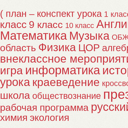
( план – конспект урока
1 клас
Англи
класс
9 класс
10 класс
Математика
Музыка
ОБ
Физика
ЦОР
область
алгеб
внеклассное мероприят
информатика
исто
игра
урока
краеведение
кроссв
пре
школа
обществознание
русски
рабочая программа
химия
экология