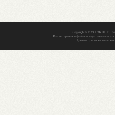
Copyright © 2024
EOR HELP
- Кл
Все материалы и файлы предоставлены исклю
Администрация не несет ник