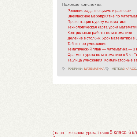
Похожие конспекты:
Решение задач по сумме и разности
Внеклассное мероприятие по матетмат
Презентация к уроку математики
Технологическая карта урока математик
Контрольные работы по математике
Деление в столбик. Урок математики в 
Табличное умножение
Тематический план — математика — 3 
Фрагмент урока по математике в 3 кл. 
Таблица умножения. Комбинаторные з
РУБРИКИ:
МАТЕМАТИКА
МЕТКИ:
3 КЛАСС
5 класс.
6 к
( план – конспект урока
1 класс