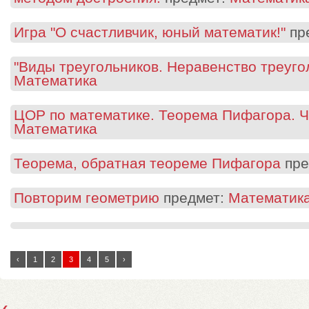
Игра "О счастливчик, юный математик!"
пр
"Виды треугольников. Неравенство треуго
Математика
ЦОР по математике. Теорема Пифагора. Ч
Математика
Теорема, обратная теореме Пифагора
пре
Повторим геометрию
предмет:
Математик
‹
1
2
3
4
5
›