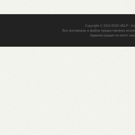
Copyright © 2024
EOR HELP
- Кл
Все материалы и файлы предоставлены исклю
Администрация не несет ник