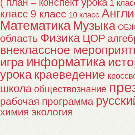
( план – конспект урока
1 клас
Англи
класс
9 класс
10 класс
Математика
Музыка
ОБ
Физика
ЦОР
область
алгеб
внеклассное мероприят
информатика
исто
игра
урока
краеведение
кроссв
пре
школа
обществознание
русски
рабочая программа
химия
экология