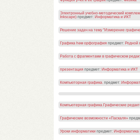
Функция y=kx и её график
предмет:
Физика
Электронный учебно-методический комплекс
Inkscape)
предмет:
Информатика и ИКТ
Решение задач на тему "Измерение графич
Графика һәм орфография
предмет:
Родной 
Работа с фрагментами в графическом редакт
презентация
предмет:
Информатика и ИКТ
Компьюторная графика.
предмет:
Информат
Компьютерная графика.Графические редакт
Графические возможности «Паскаля»
предм
Уроки информатики
предмет:
Информатика 