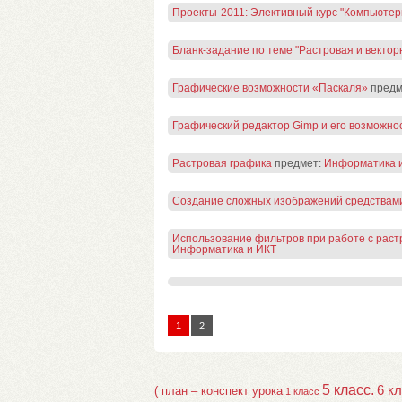
Проекты-2011: Элективный курс "Компьютер
Бланк-задание по теме "Растровая и вектор
Графические возможности «Паскаля»
предм
Графический редактор Gimp и его возможно
Растровая графика
предмет:
Информатика 
Создание сложных изображений средствами
Использование фильтров при работе с раст
Информатика и ИКТ
1
2
5 класс.
6 к
( план – конспект урока
1 класс