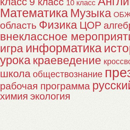
Англи
класс
9 класс
10 класс
Математика
Музыка
ОБ
Физика
ЦОР
область
алгеб
внеклассное мероприят
информатика
исто
игра
урока
краеведение
кроссв
пре
школа
обществознание
русски
рабочая программа
химия
экология