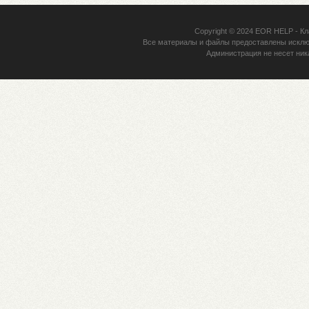
Copyright © 2024
EOR HELP
- Кл
Все материалы и файлы предоставлены исклю
Администрация не несет ник