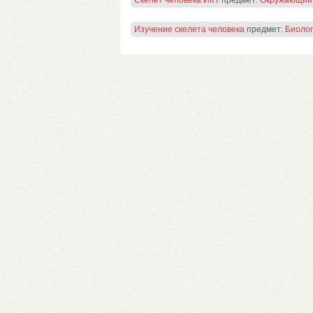
Скелет человека ИКТ
предмет:
Окружающий
Изучение скелета человека
предмет:
Биоло