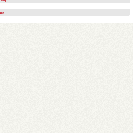
 мир
гия