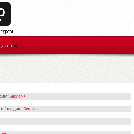
зультатов
дмет:
Биология
лет"
предмет:
Биология