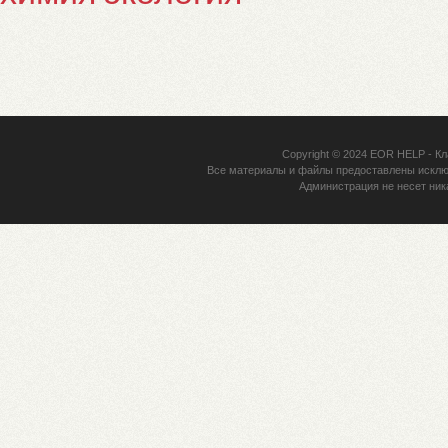
Copyright © 2024
EOR HELP
- Кл
Все материалы и файлы предоставлены исклю
Администрация не несет ник