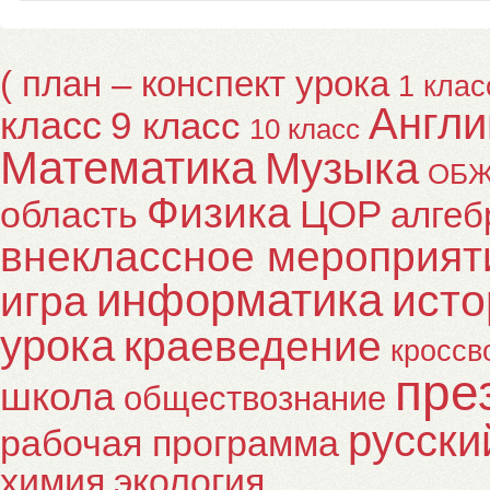
( план – конспект урока
1 клас
Англи
класс
9 класс
10 класс
Математика
Музыка
ОБ
Физика
ЦОР
область
алгеб
внеклассное мероприят
информатика
исто
игра
урока
краеведение
кроссв
пре
школа
обществознание
русски
рабочая программа
химия
экология