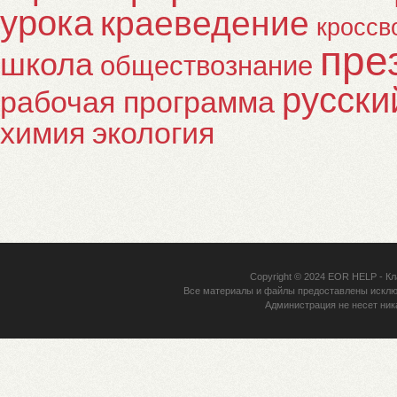
урока
краеведение
кроссв
пре
школа
обществознание
русски
рабочая программа
химия
экология
Copyright © 2024
EOR HELP
- Кл
Все материалы и файлы предоставлены исклю
Администрация не несет ник