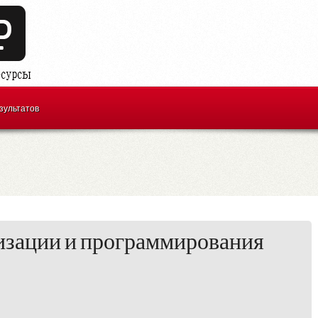
зультатов
изации и программирования