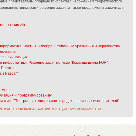
форме представлены опорные конспекты с изложением теоретического
ированию, примерами решения задач, а также предложены задачи для
мирования.zip
нформатика. Часть 1. Алгебра. Степенные уравнения и неравенства.
огочлены.
для начинающих
е информатики. Решение задач по теме "Команда цикла FOR".
 Паскаль
 в Pascal"
итмов
тмизация и программирование"
рматике "Построение алгоритмов в средах различных исполнителей"
PASCAL
,
TURBP PASCAL
,
АЛГОРИТМИЗАЦИЯ
,
ПРОГРАММИРОВАНИЕ