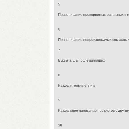
5
Правописание проверяемых согласных в к
6
Правописание непроизносимых согласных 
7
Буквы и, у, а после шипящих
8
Разделительные ъ
и ь
9
Раздельное
написание
предлогов
с други
10