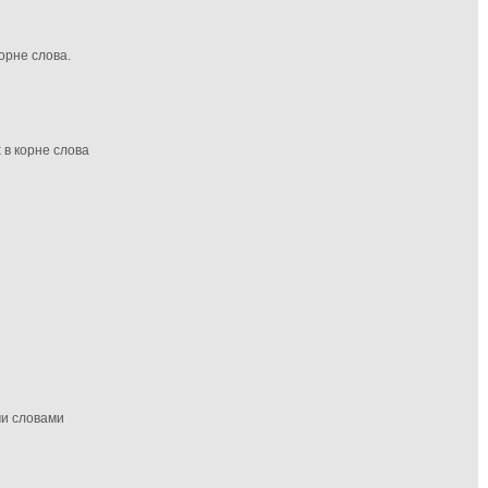
орне слова.
в корне слова
ми словами