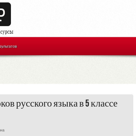
зультатов
ов русского языка в 5 классе
вна