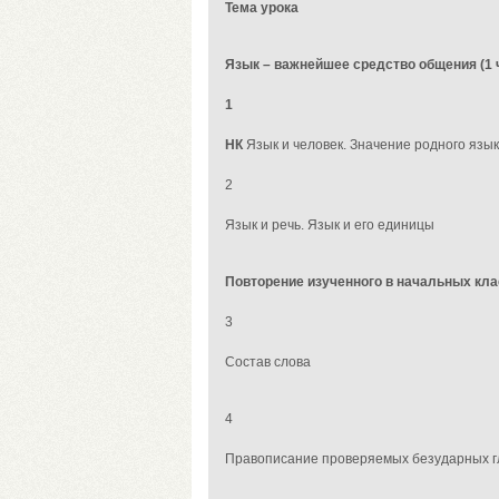
Тема урока
Язык – важнейшее средство общения (1 ч
1
НК
Язык и человек. Значение родного язык
2
Язык и речь. Язык и его единицы
Повторение изученного в начальных клас
3
Состав слова
4
Правописание проверяемых безударных гл