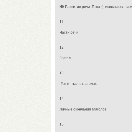
НК
Развитие речи. Текст (с использование
11
Части
речи
12
Глагол
13
-Тся
и -ться в глаголах
14
Личные окончания глаголов
15