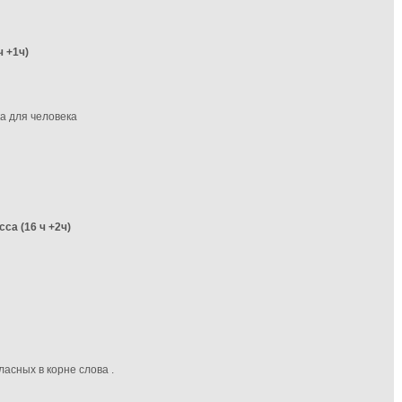
 +1ч)
а для человека
са (16 ч +2ч)
асных в корне слова .