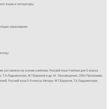
кого языка и литературы
 общее образование
атель)
е составлено на основе учебника: Русский язык Учебник для 5 класса
Т.А.Ладыженская, М.Т.Баранов и др. М.: Просвещение, 2004 Программа:
й. Русский язык 5-9 классы Авторы: М.Т.Баранов, Т.А.Ладыженская,