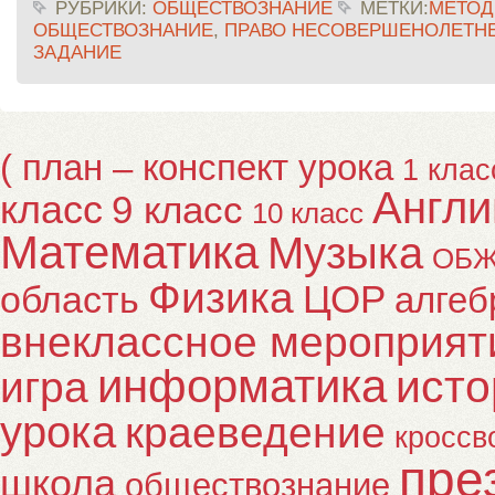
РУБРИКИ:
ОБЩЕСТВОЗНАНИЕ
МЕТКИ:
МЕТОД
ОБЩЕСТВОЗНАНИЕ
,
ПРАВО НЕСОВЕРШЕНОЛЕТНЕ
ЗАДАНИЕ
( план – конспект урока
1 клас
Англи
класс
9 класс
10 класс
Математика
Музыка
ОБ
Физика
ЦОР
область
алгеб
внеклассное мероприят
информатика
исто
игра
урока
краеведение
кроссв
пре
школа
обществознание