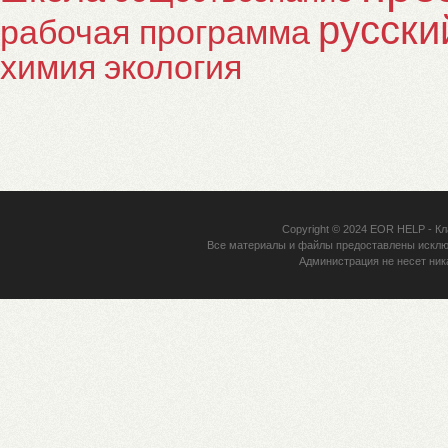
русски
рабочая программа
химия
экология
Copyright © 2024
EOR HELP
- Кл
Все материалы и файлы предоставлены исклю
Администрация не несет ник