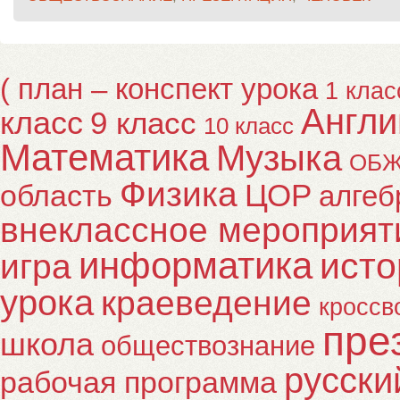
( план – конспект урока
1 клас
Англи
класс
9 класс
10 класс
Математика
Музыка
ОБ
Физика
ЦОР
область
алгеб
внеклассное мероприят
информатика
исто
игра
урока
краеведение
кроссв
пре
школа
обществознание
русски
рабочая программа