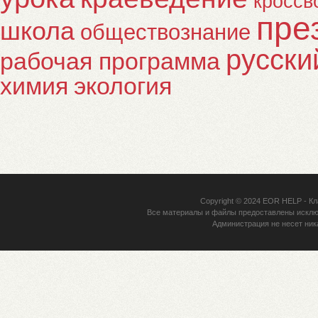
кроссв
пре
школа
обществознание
русски
рабочая программа
химия
экология
Copyright © 2024
EOR HELP
- Кл
Все материалы и файлы предоставлены исклю
Администрация не несет ник