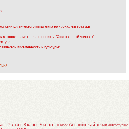
сс
нологии критического мышления на уроках литературы
платонова на материале повести "Сокровенный человек"
ратуре
лавянской письменности и культуры"
АЦИЯ
Английский язык
ласс
7 класс
8 класс
9 класс
10 класс
Литературное