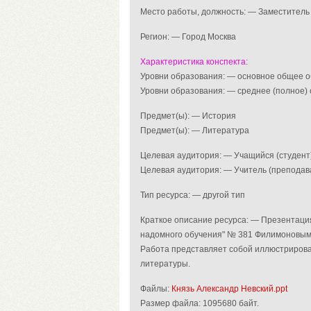
Место работы, должность: — Заместител
Регион: — Город Москва
Характеристика конспекта:
Уровни образования: — основное общее 
Уровни образования: — среднее (полное)
Предмет(ы): — История
Предмет(ы): — Литература
Целевая аудитория: — Учащийся (студент
Целевая аудитория: — Учитель (преподав
Тип ресурса: — другой тип
Краткое описание ресурса: — Презентаци
надомного обучения" № 381 Филимоновым 
Работа представляет собой иллюстрирова
литературы.
Файлы:
Князь Александр Невский.ppt
Размер файла:
1095680 байт.