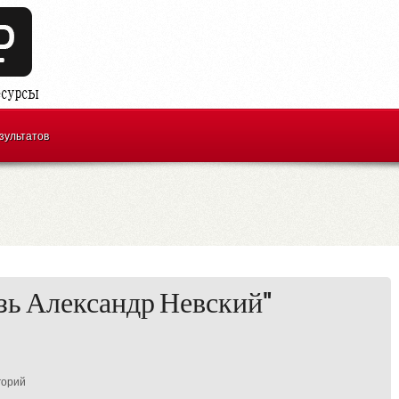
зультатов
зь Александр Невский"
горий