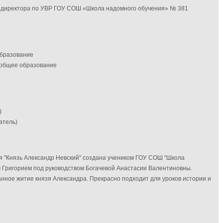
ь директора по УВР ГОУ СОШ «Школа надомного обучения» № 381
образование
 общее образование
)
атель)
я "Князь Александр Невский" создана учеником ГОУ СОШ "Школа
Григорием под руководством Богачевой Анастасии Валентиновны.
нное житие князя Александра. Прекрасно подходит для уроков истории и