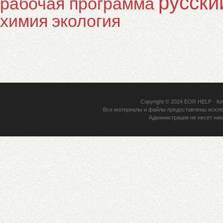
русски
рабочая программа
химия
экология
Copyright © 2024
EOR HELP
- Кл
Все материалы и файлы предоставлены исклю
Администрация не несет ник