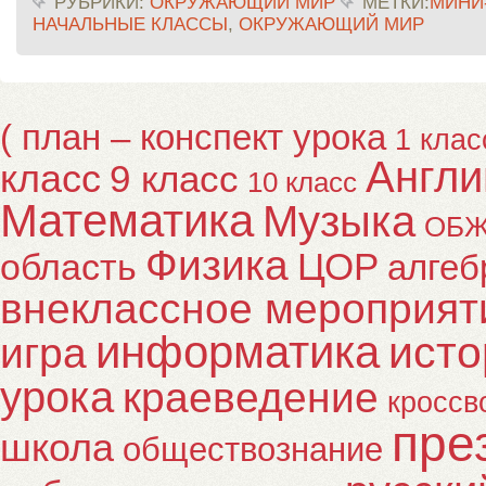
РУБРИКИ:
ОКРУЖАЮЩИЙ МИР
МЕТКИ:
МИНИ
НАЧАЛЬНЫЕ КЛАССЫ
,
ОКРУЖАЮЩИЙ МИР
( план – конспект урока
1 клас
Англи
класс
9 класс
10 класс
Математика
Музыка
ОБ
Физика
ЦОР
область
алгеб
внеклассное мероприят
информатика
исто
игра
урока
краеведение
кроссв
пре
школа
обществознание