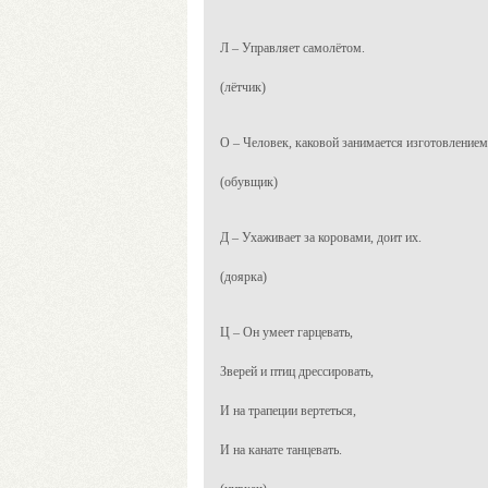
Л – Управляет самолётом.
(лётчик)
О – Человек, каковой занимается изготовление
(обувщик)
Д – Ухаживает за коровами, доит их.
(доярка)
Ц – Он умеет гарцевать,
Зверей и птиц дрессировать,
И на трапеции вертеться,
И на канате танцевать.