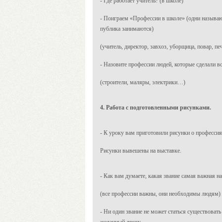
- Где работает учитель? (в школе)
- Поиграем «Профессии в школе» (одни называют
публика занимаются)
(учитель, директор, завхоз, уборщица, повар, п
- Назовите профессии людей, которые сделали вс
(строители, маляры, электрики…)
4. Работа с подготовленными рисунками.
- К уроку вам приготовили рисунки о профессиях
Рисунки вывешены на выставке.
- Как вам думаете, какая звание самая важная н
(все профессии важны, они необходимы людям)
- Ни один звание не может статься существоват