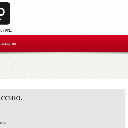
зультатов
ессию.
овна