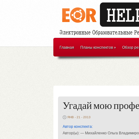
Главная
Планы конспектов
»
Обзор ре
Угадай мою проф
ЯНВ - 21 - 2013
Автор конспекта:
Автор(ы): — Михайленко Ольга Владимир