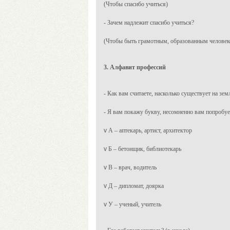
(Чтобы спасибо учиться)
- Зачем надлежит спасибо учиться?
(Чтобы быть грамотным, образованным челове
3. Алфавит профессий
- Как вам считаете, насколько существует на зе
- Я вам покажу букву, несомненно вам попробует
v
А – аптекарь, артист, архитектор
v
Б – бетонщик, библиотекарь
v
В – врач, водитель
v
Д – дипломат, доярка
v
У – ученый, учитель