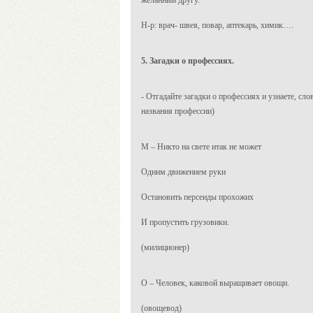
желанный другу.
Н-р: врач- швея, повар, аптекарь, химик….
5. Загадки о профессиях.
- Отгадайте загадки о профессиях и узнаете, сло
названия профессии)
М – Никто на свете итак не может
Одним движением руки
Остановить персеиды прохожих
И пропустить грузовики.
(милиционер)
О – Человек, каковой выращивает овощи.
(овощевод)