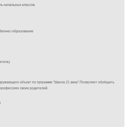
ь начальных классов.
 бизнес-образование
атель)
кружающего объект по прграмме "Школа 21 века".Позволяет обобщить
 профессиях своих родителей.
)