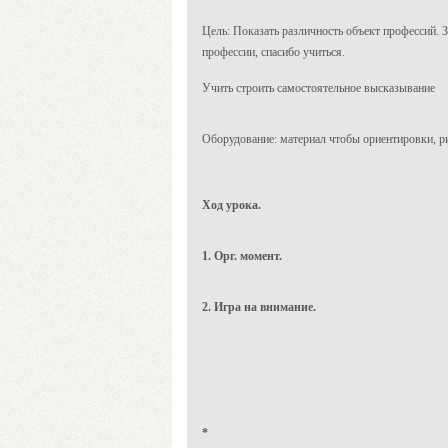
Цель:
Показать различность объект профессий. З
профессии, спасибо учиться.
Учить строить самостоятельное высказывание
Оборудование: материал чтобы ориентировки, р
Ход урока.
1. Орг. момент.
2. Игра на внимание.
*