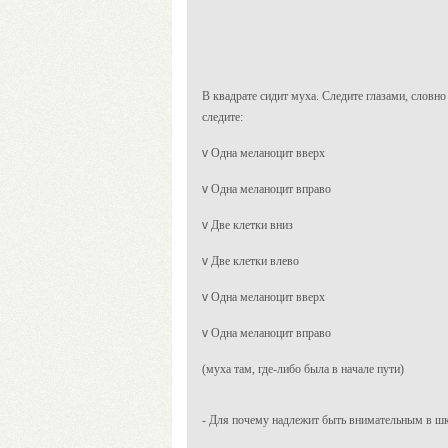
В квадрате сидит муха. Следите глазами, слов
следите:
v
Одна меланоцит вверх
v
Одна меланоцит вправо
v
Две клетки вниз
v
Две клетки влево
v
Одна меланоцит вверх
v
Одна меланоцит вправо
(муха там, где-либо была в начале пути)
- Для почему надлежит быть внимательным в ш