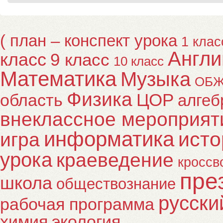
( план – конспект урока
1 клас
Англи
класс
9 класс
10 класс
Математика
Музыка
ОБ
Физика
ЦОР
область
алгеб
внеклассное мероприят
информатика
исто
игра
урока
краеведение
кроссв
пре
школа
обществознание
русски
рабочая программа
химия
экология