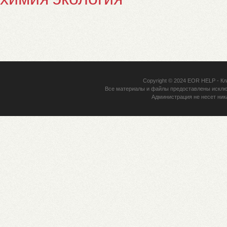
Copyright © 2024
EOR HELP
- Кл
Все материалы и файлы предоставлены исклю
Администрация не несет ник