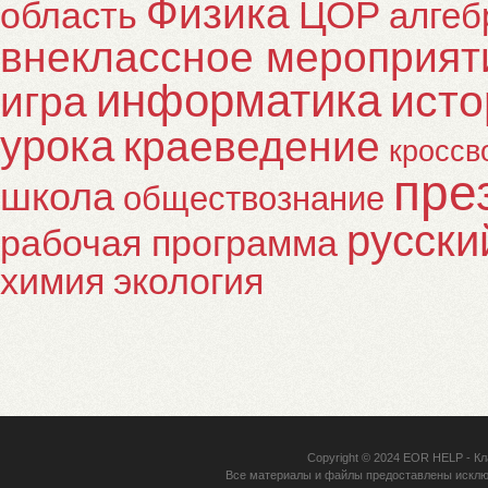
Физика
ЦОР
область
алгеб
внеклассное мероприят
информатика
исто
игра
урока
краеведение
кроссв
пре
школа
обществознание
русски
рабочая программа
химия
экология
Copyright © 2024
EOR HELP
- Кл
Все материалы и файлы предоставлены исклю