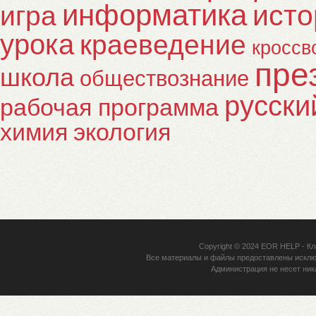
информатика
исто
игра
урока
краеведение
кроссв
пре
школа
обществознание
русски
рабочая программа
химия
экология
Copyright © 2024
EOR HELP
- Кл
Все материалы и файлы предоставлены исклю
Администрация не несет ник