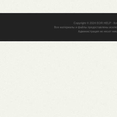
Copyright © 2024
EOR HELP
- Кл
Все материалы и файлы предоставлены исклю
Администрация не несет ник