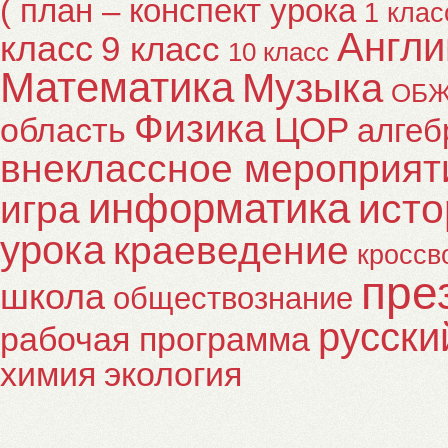
( план – конспект урока
1 клас
Англи
класс
9 класс
10 класс
Математика
Музыка
ОБ
Физика
ЦОР
область
алгеб
внеклассное мероприят
информатика
исто
игра
урока
краеведение
кроссв
пре
школа
обществознание
русски
рабочая программа
химия
экология