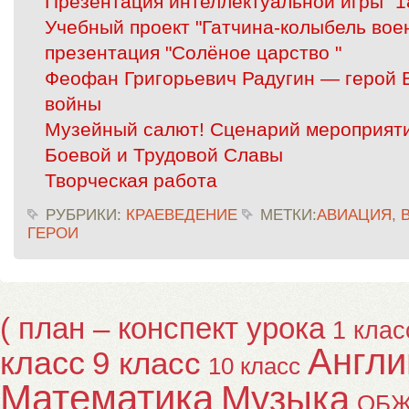
Презентация интеллектуальной игры "1
Учебный проект "Гатчина-колыбель вое
презентация "Солёное царство "
Феофан Григорьевич Радугин — герой 
войны
Музейный салют! Сценарий мероприяти
Боевой и Трудовой Славы
Творческая работа
РУБРИКИ:
КРАЕВЕДЕНИЕ
МЕТКИ:
АВИАЦИЯ
,
ГЕРОИ
( план – конспект урока
1 клас
Англи
класс
9 класс
10 класс
Математика
Музыка
ОБ