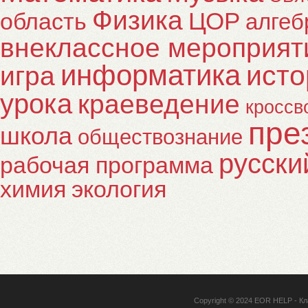
Физика
ЦОР
область
алгеб
внеклассное мероприят
информатика
исто
игра
урока
краеведение
кроссв
пре
школа
обществознание
русски
рабочая программа
химия
экология
Copyright © 2024
EOR HELP
- Кл