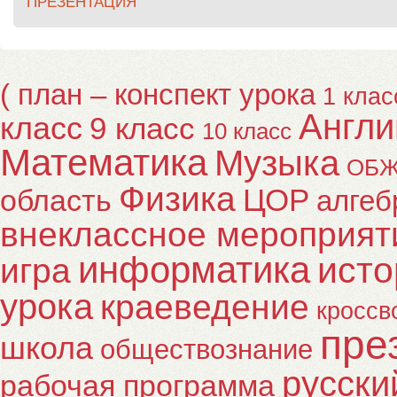
ПРЕЗЕНТАЦИЯ
( план – конспект урока
1 клас
Англи
класс
9 класс
10 класс
Математика
Музыка
ОБ
Физика
ЦОР
область
алгеб
внеклассное мероприят
информатика
исто
игра
урока
краеведение
кроссв
пре
школа
обществознание
русски
рабочая программа