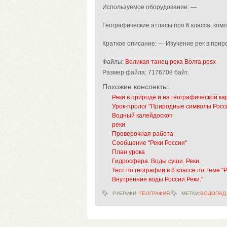
Используемое оборудование: —
Географические атласы про 6 класса, ком
Краткое описание: — Изучение рек в приро
Файлы:
Великая танец река Волга.ppsx
Размер файла:
7176708 байт.
Похожие конспекты:
Реки в природе и на географической ка
Урок-пролог "Природные символы Росс
Водный калейдоскоп
реки
Проверочная работа
Сообщение "Реки России"
План урока
Гидросфера. Воды суши. Реки.
Тест по географии в 8 классе по теме "Р
Внутренние воды России.Реки."
РУБРИКИ:
ГЕОГРАФИЯ
МЕТКИ:
ВОДОПАД