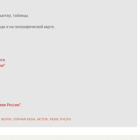
пьютер, таблицы.
де и на географической карте.
рте.
ии"
еки России".
,
ВОЛГА
,
ГОРНАЯ РЕКА
,
ИСТОК
,
РЕКИ
,
РУСЛО