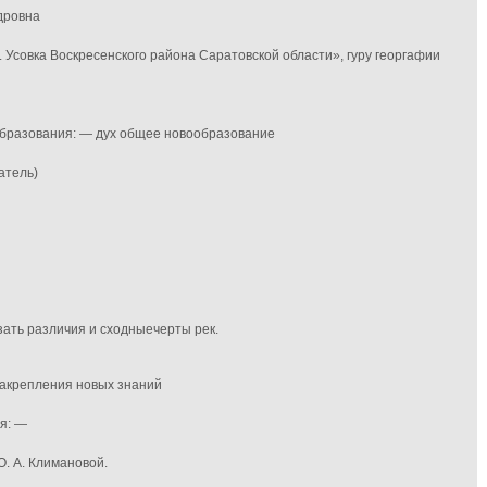
дровна
Усовка Воскресенского района Саратовской области», гуру георгафии
 образования: — дух общее новообразование
атель)
зать различия и сходныечерты рек.
 закрепления новых знаний
я: —
О. А. Климановой.