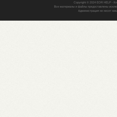
Copyright © 2024
EOR HELP
- Кл
Все материалы и файлы предоставлены исклю
Администрация не несет ник