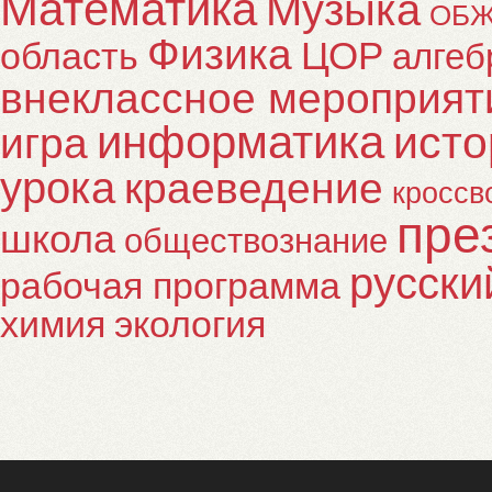
Математика
Музыка
ОБ
Физика
ЦОР
область
алгеб
внеклассное мероприят
информатика
исто
игра
урока
краеведение
кроссв
пре
школа
обществознание
русски
рабочая программа
химия
экология