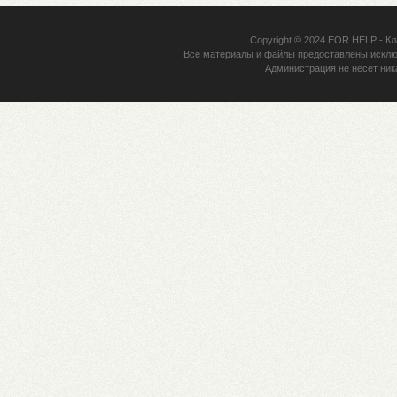
Copyright © 2024
EOR HELP
- Кл
Все материалы и файлы предоставлены исклю
Администрация не несет ник