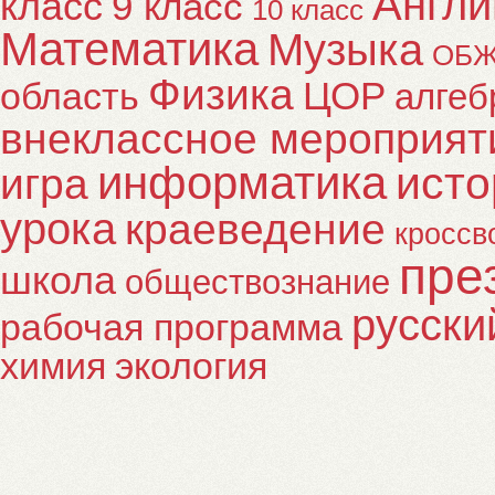
Англи
класс
9 класс
10 класс
Математика
Музыка
ОБ
Физика
ЦОР
область
алгеб
внеклассное мероприят
информатика
исто
игра
урока
краеведение
кроссв
пре
школа
обществознание
русски
рабочая программа
химия
экология