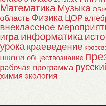
Математика
Музыка
ОБ
Физика
ЦОР
область
алгеб
внеклассное мероприят
информатика
исто
игра
урока
краеведение
кроссв
пре
школа
обществознание
русски
рабочая программа
химия
экология