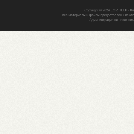
Copyright © 2024
EOR HELP
- Кл
Все материалы и файлы предоставлены исклю
Администрация не несет ник