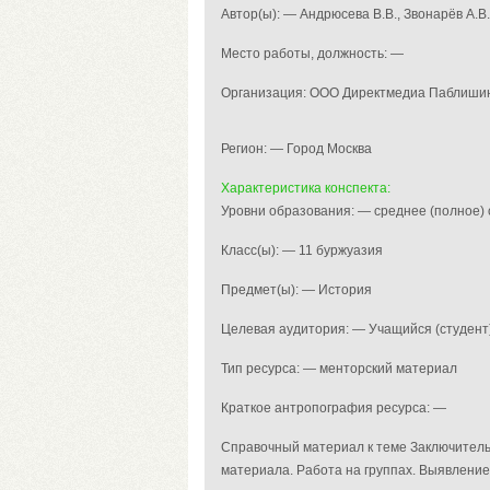
Автор(ы): — Андрюсева В.В., Звонарёв А.В.
Место работы, должность: —
Организация: ООО Директмедиа Паблиши
Регион: — Город Москва
Характеристика конспекта:
Уровни образования: — среднее (полное
Класс(ы): — 11 буржуазия
Предмет(ы): — История
Целевая аудитория: — Учащийся (студент
Тип ресурса: — менторский материал
Краткое антропография ресурса: —
Справочный материал к теме Заключитель
материала. Работа на группах. Выявление