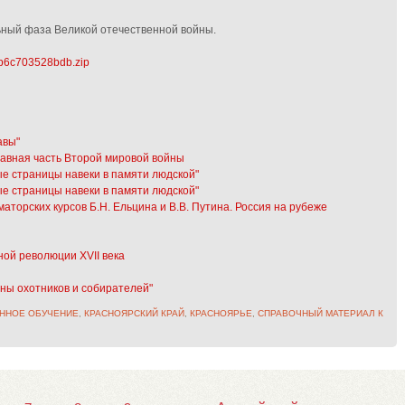
ный фаза Великой отечественной войны.
b6c703528bdb.zip
авы"
тавная часть Второй мировой войны
е страницы навеки в памяти людской"
е страницы навеки в памяти людской"
торских курсов Б.Н. Ельцина и В.В. Путина. Россия на рубеже
ой революции XVII века
ины охотников и собирателей"
ННОЕ ОБУЧЕНИЕ
,
КРАСНОЯРСКИЙ КРАЙ
,
КРАСНОЯРЬЕ
,
СПРАВОЧНЫЙ МАТЕРИАЛ К