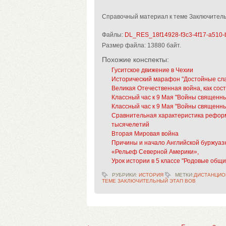
Справочный материал к теме Заключитель
Файлы:
DL_RES_18f14928-f3c3-4f17-a510-
Размер файла:
13880 байт.
Похожие конспекты:
Гуситское движение в Чехии
Исторический марафон "Достойные сл
Великая Отечественная война, как сос
Классный час к 9 Мая "Войны священны
Классный час к 9 Мая "Войны священны
Сравнительная характеристика реформа
тысячелетий
Вторая Мировая война
Причины и начало Английской буржуазн
«Рельеф Северной Америки»,
Урок истории в 5 классе "Родовые общ
РУБРИКИ:
ИСТОРИЯ
МЕТКИ:
ДИСТАНЦИО
ТЕМЕ ЗАКЛЮЧИТЕЛЬНЫЙ ЭТАП ВОВ