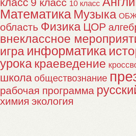
Англи
класс
9 класс
10 класс
Математика
Музыка
ОБ
Физика
ЦОР
область
алгеб
внеклассное мероприят
информатика
исто
игра
урока
краеведение
кроссв
пре
школа
обществознание
русски
рабочая программа
химия
экология