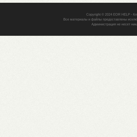
Copyright © 2024
EOR HELP
- Кл
Все материалы и файлы предоставлены исклю
Администрация не несет ник