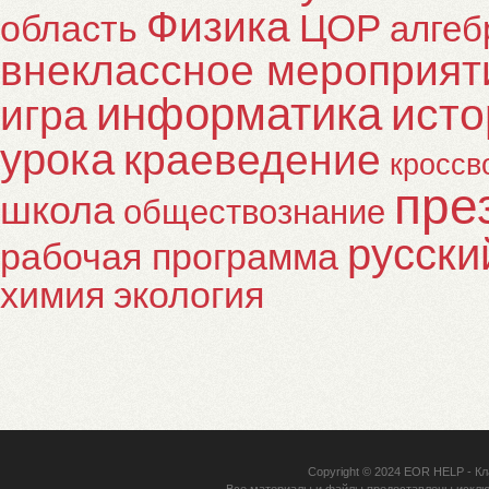
Физика
ЦОР
область
алгеб
внеклассное мероприят
информатика
исто
игра
урока
краеведение
кроссв
пре
школа
обществознание
русски
рабочая программа
химия
экология
Copyright © 2024
EOR HELP
- Кл
Все материалы и файлы предоставлены исклю