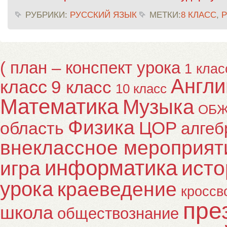
РУБРИКИ:
РУССКИЙ ЯЗЫК
МЕТКИ:
8 КЛАСС
,
Р
( план – конспект урока
1 клас
Англи
класс
9 класс
10 класс
Математика
Музыка
ОБ
Физика
ЦОР
область
алгеб
внеклассное мероприят
информатика
исто
игра
урока
краеведение
кроссв
пре
школа
обществознание