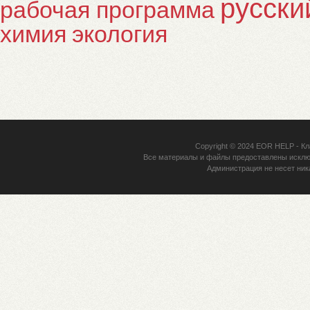
русски
рабочая программа
химия
экология
Copyright © 2024
EOR HELP
- Кл
Все материалы и файлы предоставлены исклю
Администрация не несет ник