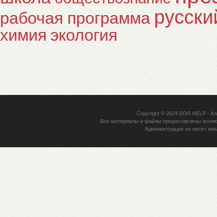
русски
рабочая программа
химия
экология
Copyright © 2024
EOR HELP
- Кл
Все материалы и файлы предоставлены исклю
Администрация не несет ник