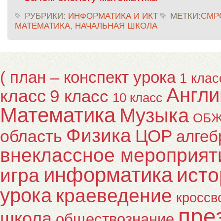
РУБРИКИ:
ИНФОРМАТИКА И ИКТ
МЕТКИ:
CMP
МАТЕМАТИКА
,
НАЧАЛЬНАЯ ШКОЛА
( план – конспект урока
1 клас
Англи
класс
9 класс
10 класс
Математика
Музыка
ОБ
Физика
ЦОР
область
алгеб
внеклассное мероприят
информатика
исто
игра
урока
краеведение
кроссв
пре
школа
обществознание