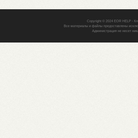
Copyright © 2024
EOR HELP
- Кл
Все материалы и файлы предоставлены исклю
Администрация не несет ник