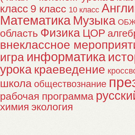
Англи
класс
9 класс
10 класс
Математика
Музыка
ОБ
Физика
ЦОР
область
алгеб
внеклассное мероприят
информатика
исто
игра
урока
краеведение
кроссв
пре
школа
обществознание
русски
рабочая программа
химия
экология