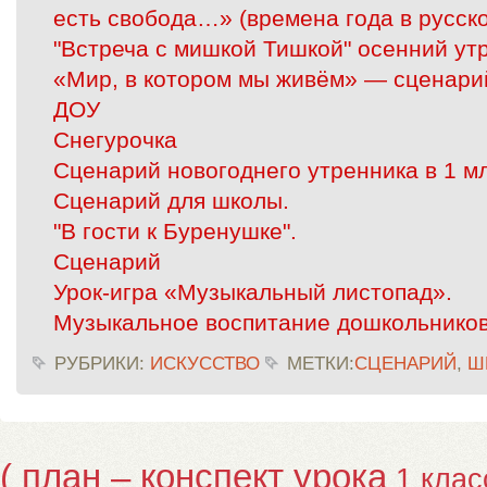
есть свобода…» (времена года в русско
"Встреча с мишкой Тишкой" осенний ут
«Мир, в котором мы живём» — сценарий
ДОУ
Снегурочка
Сценарий новогоднего утренника в 1 м
Сценарий для школы.
"В гости к Буренушке".
Сценарий
Урок-игра «Музыкальный листопад».
Музыкальное воспитание дошкольников
РУБРИКИ:
ИСКУССТВО
МЕТКИ:
СЦЕНАРИЙ
,
Ш
( план – конспект урока
1 клас