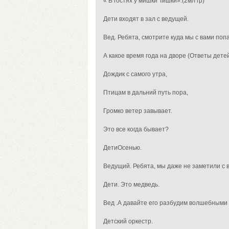
« В гостях у мишки Тишки».(2мл гр)
Дети входят в зал с ведущей.
Вед. Ребята, смотрите куда мы с вами попа
А какое время года на дворе (Ответы детей
Дождик с самого утра,
Птицам в дальний путь пора,
Громко ветер завывает.
Это все когда бывает?
ДетиОсенью.
Ведущий. Ребята, мы даже не заметили с ва
Дети. Это медведь.
Вед .А давайте его разбудим волшебными
Детский оркестр.