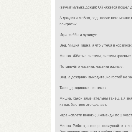
(звучит музыка дождя) Ой кажется пошёл 
А дождик я люблю, ведь после него можно 
поиграть?
Игра «оббеги лужицу»
Вед. Мишка Тишка, а что у тебя в корзинке
Мишка. Жёлтые листики, листики красные
Потанцуйте листики, листики разные.
Вед. И дождинки выходите, но гостей не 
Танец дождинок и листиков.
Мишка
. Какой замечательны танец, а я зн
из вас быстрее это сделает.
Игра «сплети венок»(
3 команды по 2 участ
Мишка.
Ребята, а теперь послушайте волш