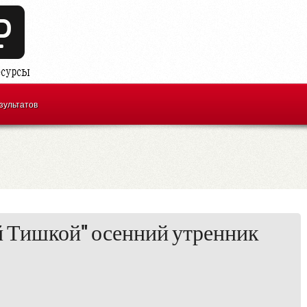
зультатов
й Тишкой" осенний утренник