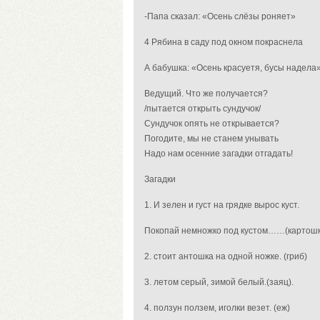
-Папа сказал: «Осень слёзы роняет»
4 Рябина в саду под окном покраснела
А бабушка: «Осень красуетя, бусы надела
Ведущий. Что же получается?
/пытается открыть сундучок/
Сундучок опять не открывается?
Погодите, мы не станем унывать
Надо нам осенние загадки отгадать!
Загадки
1. И зелен и густ на грядке вырос куст.
Покопай немножко под кустом……(картошк
2. стоит антошка на одной ножке. (гриб)
3. летом серый, зимой белый.(заяц).
4. ползун ползем, иголки везет. (еж)