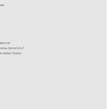
им..
вается!
 осень прочитать?
ак любит Осень!