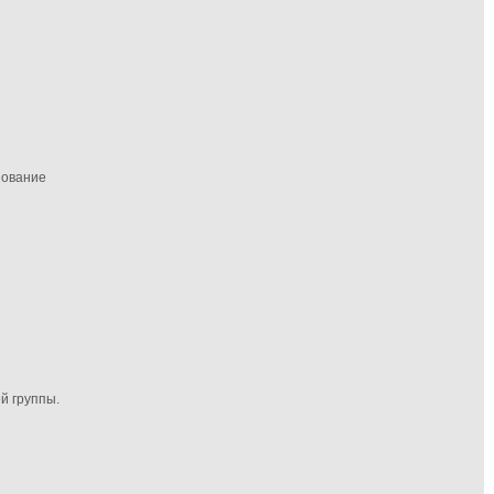
зование
й группы.