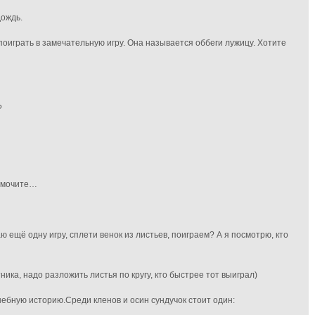
дождь.
поиграть в замечательную игру. Она называется оббеги лужицу. Хотите
?
замочите…
аю ещё одну игру, сплети венок из листьев, поиграем? А я посмотрю, кто
ника, надо разложить листья по кругу, кто быстрее тот выиграл)
ебную историю.Среди кленов и осин сундучок стоит один: