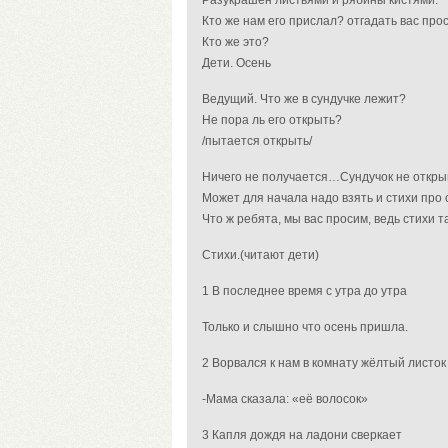
Разукрашен листьями и рябины кистями.
Кто же нам его прислал? отгадать вас прос
Кто же это?
Дети. Осень
Ведущий. Что же в сундучке лежит?
Не пора ль его открыть?
/пытается открыть/
Ничего не получается…Сундучок не откры
Может для начала надо взять и стихи про
Что ж ребята, мы вас просим, ведь стихи т
Стихи.(читают дети)
1 В последнее время с утра до утра
Только и слышно что осень пришла.
2 Ворвался к нам в комнату жёлтый листок
-Мама сказала: «её волосок»
3 Капля дождя на ладони сверкает