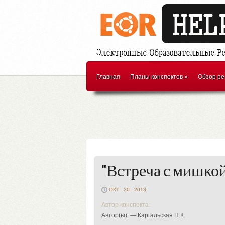
Главная
Планы конспектов
»
Обзор ре
"Встреча с мишко
ОКТ - 30 - 2013
Автор конспекта:
Автор(ы): — Каргальская Н.К.