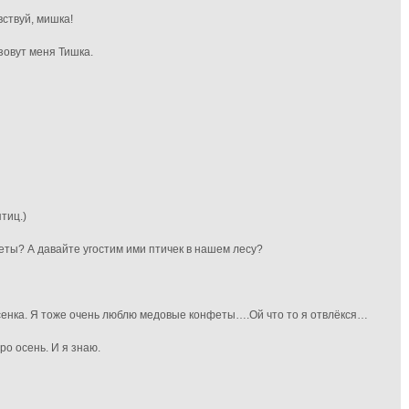
вствуй, мишка!
зовут меня Тишка.
тиц.)
еты? А давайте угостим ими птичек в нашем лесу?
енка. Я тоже очень люблю медовые конфеты….Ой что то я отвлёкся…
ро осень. И я знаю.
…