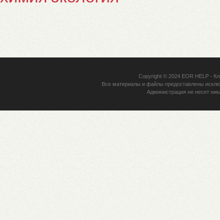
Copyright © 2024
EOR HELP
- Кл
Все материалы и файлы предоставлены исклю
Администрация не несет ник