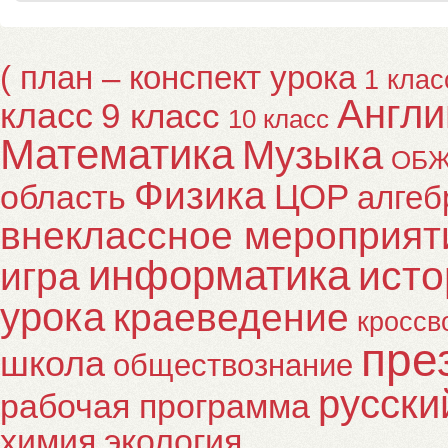
( план – конспект урока
1 клас
Англи
класс
9 класс
10 класс
Математика
Музыка
ОБ
Физика
ЦОР
область
алгеб
внеклассное мероприят
информатика
исто
игра
урока
краеведение
кроссв
пре
школа
обществознание
русски
рабочая программа
химия
экология