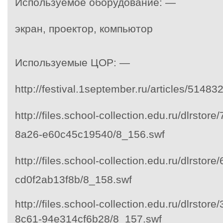
Используемое оборудование: —
экран, проектор, компьютор
Используемые ЦОР: —
http://festival.1september.ru/articles/514832
http://files.school-collection.edu.ru/dlrsto
8a26-e60c45c19540/8_156.swf
http://files.school-collection.edu.ru/dlrsto
cd0f2ab13f8b/8_158.swf
http://files.school-collection.edu.ru/dlrsto
8c61-94e314cf6b28/8_157.swf