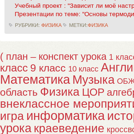
Учебный проект : "Зависит ли моё наст
Презентации по теме: "Основы термод
РУБРИКИ:
ФИЗИКА
МЕТКИ:
ФИЗИКА
( план – конспект урока
1 клас
Англи
класс
9 класс
10 класс
Математика
Музыка
ОБ
Физика
ЦОР
область
алгеб
внеклассное мероприят
информатика
исто
игра
урока
краеведение
кроссв