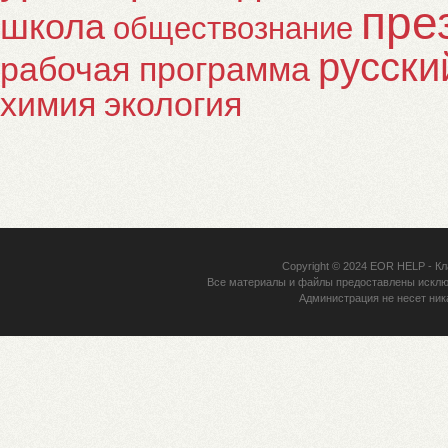
пре
школа
обществознание
русски
рабочая программа
химия
экология
Copyright © 2024
EOR HELP
- Кл
Все материалы и файлы предоставлены исклю
Администрация не несет ник