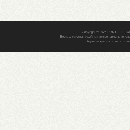
Copyright © 2024
EOR HELP
- Кл
Все материалы и файлы предоставлены исклю
Администрация не несет ник