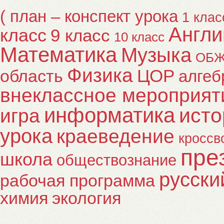
( план – конспект урока
1 клас
Англи
класс
9 класс
10 класс
Математика
Музыка
ОБ
Физика
ЦОР
область
алгеб
внеклассное мероприят
информатика
исто
игра
урока
краеведение
кроссв
пре
школа
обществознание
русски
рабочая программа
химия
экология