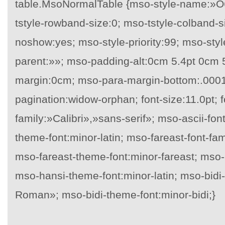
table.MsoNormalTable {mso-style-name:»
tstyle-rowband-size:0; mso-tstyle-colband-s
noshow:yes; mso-style-priority:99; mso-styl
parent:»»; mso-padding-alt:0cm 5.4pt 0cm 
margin:0cm; mso-para-margin-bottom:.0001
pagination:widow-orphan; font-size:11.0pt; f
family:»Calibri»,»sans-serif»; mso-ascii-font
theme-font:minor-latin; mso-fareast-font-
mso-fareast-theme-font:minor-fareast; mso-h
mso-hansi-theme-font:minor-latin; mso-bidi
Roman»; mso-bidi-theme-font:minor-bidi;}