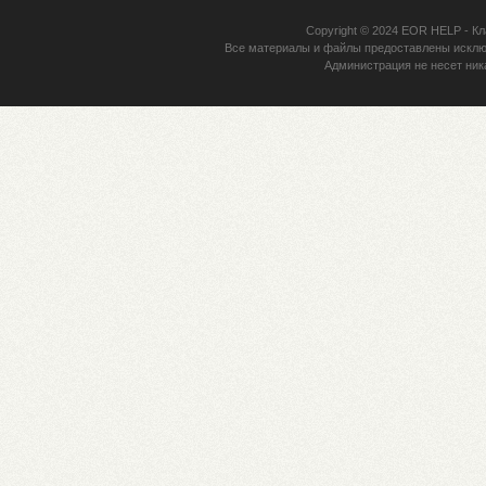
Copyright © 2024
EOR HELP
- Кл
Все материалы и файлы предоставлены исклю
Администрация не несет ник