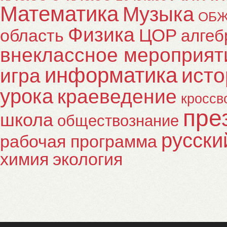
Математика
Музыка
ОБ
Физика
ЦОР
область
алгеб
внеклассное мероприят
информатика
исто
игра
урока
краеведение
кроссв
пре
школа
обществознание
русски
рабочая программа
химия
экология