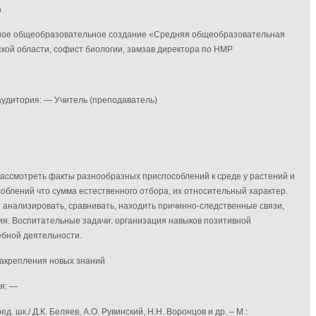
а
ное общеобразовательное создание «Средняя общеобразовательная
ской области, софист биологии, замзав директора по НМР
аудитория: — Учитель (преподаватель)
рассмотреть факты разнообразных приспособлений к среде у растений и
облений что сумма естественного отбора, их относительный характер.
анализировать, сравнивать, находить причинно-следственные связи,
ия. Воспитательные задачи: организация навыков позитивной
ебной деятельности.
 закрепления новых знаний
я: —
д. шк./ Д.К. Беляев, А.О. Рувинский, Н.Н. Воронцов и др. – М.: