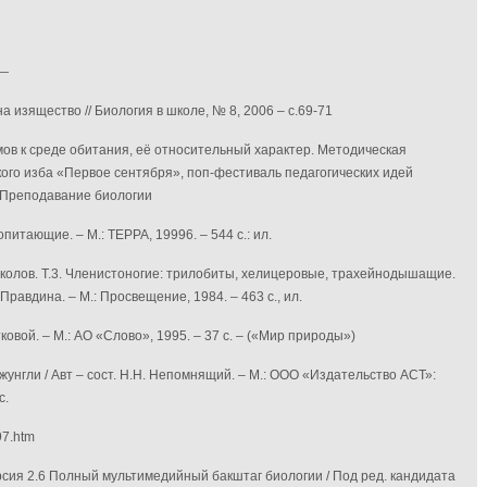
 —
а изящество // Биология в школе, № 8, 2006 – с.69-71
мов к среде обитания, её относительный характер. Методическая
кого изба «Первое сентября», поп-фестиваль педагогических идей
 Преподавание биологии
опитающие. – М.: ТЕРРА, 19996. – 544 с.: ил.
 Соколов. Т.3. Членистоногие: трилобиты, хелицеровые, трахейнодышащие.
Правдина. – М.: Просвещение, 1984. – 463 с., ил.
тковой. – М.: АО «Слово», 1995. – 37 с. – («Мир природы»)
жунгли / Авт – сост. Н.Н. Непомнящий. – М.: ООО «Издательство АСТ»:
с.
597.htm
сия 2.6 Полный мультимедийный бакштаг биологии / Под ред. кандидата