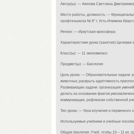
Автор(ы): — Аюпова Светлана Дмитриевн
Место работы, должность: — Муниципаль
профтехшкола № 8″ г. Усть-Илимска Иркут
Регион: — Иркутская криосфера
Характеристики урока (занятия) Целевая 
Класс(ы): — 11 экономкласс
Предмет(ы): — Биология
Цель урока: — Образовательные задачи: 
животных; раскрыть адаптивность приспос
Развивающие задачи: организация умений 
делать на основании фактов умозаключен
коммуникации, рефлексии собственной уч
Тип урока: — Урок изучения и первичного
Используемые учебники и учебные пособи
Общая биология: Учеб. чтобы 10 – 11 кл. сре