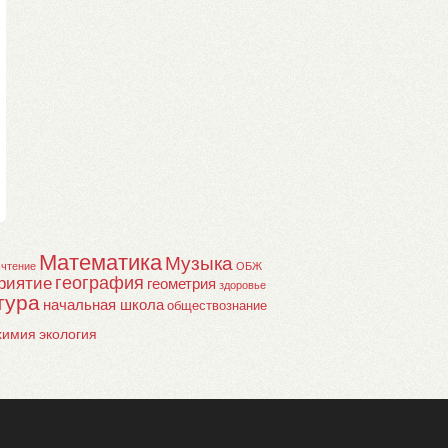
Математика
Музыка
 чтение
ОБЖ
география
риятие
геометрия
здоровье
тура
начальная школа
обществознание
химия
экология