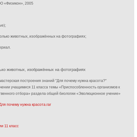
ОО «Физикон», 2005
е);
колько животных, изображённых на фотографиях
;
ериал.
ько животных, изображённых на фотографиях
мастерская построения знаний "Для почему нужна красота?"
чении учащимися 11 класса темы «Приспособленность организмов к
ственного отбора» раздела общей биологии «Эволюционное учение»
Для почему нужна красота.rar
и 11 класс