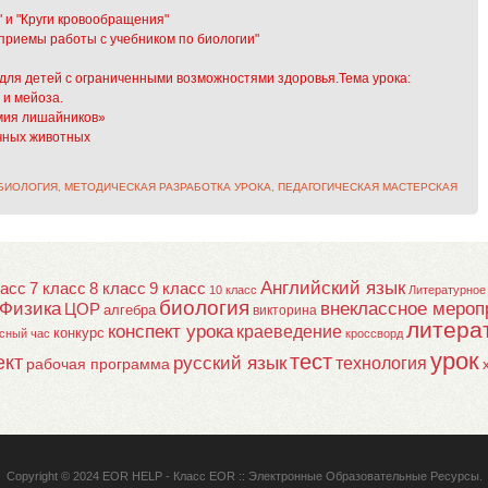
 и "Круги кровообращения"
приемы работы с учебником по биологии"
е для детей с ограниченными возможностями здоровья.Тема урока:
 и мейоза.
мия лишайников»
чных животных
БИОЛОГИЯ
,
МЕТОДИЧЕСКАЯ РАЗРАБОТКА УРОКА
,
ПЕДАГОГИЧЕСКАЯ МАСТЕРСКАЯ
Английский язык
ласс
7 класс
8 класс
9 класс
10 класс
Литературное
биология
Физика
внеклассное мероп
ЦОР
алгебра
викторина
литера
конспект урока
краеведение
конкурс
сный час
кроссворд
урок
тест
ект
русский язык
технология
рабочая программа
Copyright © 2024
EOR HELP
- Класс EOR :: Электронные Образовательные Ресурсы.