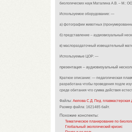
биологических наук Маталина А.В. – М.: О
Используемое оборудование: —
а) фотографии животных (пронумерованны
б) представление – аудиовизуальный нес
в) маслораздаточный извещательный мат
Используемые ЦОР: —
презентация – аудиовизуальный нескол
Краткое описание: — педагогическая плав
разработана чтобы проведения подле изу
среде обитания что сумма действия есте
Файлы:
Аюпова С.Д. Пед. плавмастерская 
Размер файла:
1621485 байт.
Похожие конспекты:
Тематическое планирование по биологи
Глобальный экологический кризис
Почва и ее роль