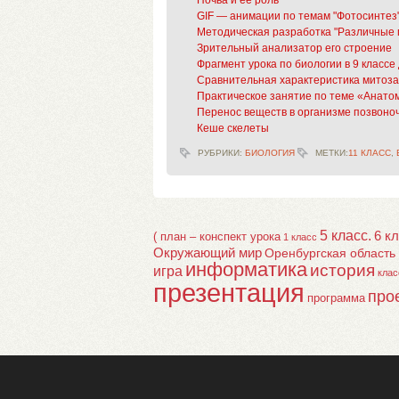
GIF — анимации по темам "Фотосинтез"
Методическая разработка "Различные 
Зрительный анализатор его строение
Фрагмент урока по биологии в 9 класс
Сравнительная характеристика митоза
Практическое занятие по теме «Анато
Перенос веществ в организме позвоно
Кеше скелеты
РУБРИКИ:
БИОЛОГИЯ
МЕТКИ:
11 КЛАСС
,
5 класс.
6 к
( план – конспект урока
1 класс
Окружающий мир
Оренбургская область
информатика
история
игра
клас
презентация
про
программа