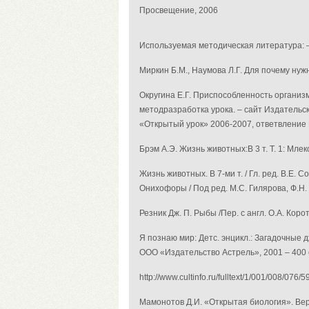
Просвещение, 2006
Используемая методическая литература:
Миркин Б.М., Наумова Л.Г. Для почему нужн
Округина Е.Г. Приспособленность организ
методразработка урока. – сайт Издательс
«Открытый урок» 2006-2007, ответвление
Брэм А.Э. Жизнь животных:В 3 т. Т. 1: Млек
Жизнь животных. В 7-ми т. / Гл. ред. В.Е.
Онихофоры / Под ред. М.С. Гилярова, Ф.Н. 
Резник Дж. П. Рыбы /Пер. с англ. О.А. Коро
Я познаю мир: Детс. энцикл.: Загадочные д
ООО «Издательство Астрель», 2001 – 400 
http://www.cultinfo.ru/fulltext/1/001/008/076/
Мамонотов Д.И. «Открытая биология». Вер