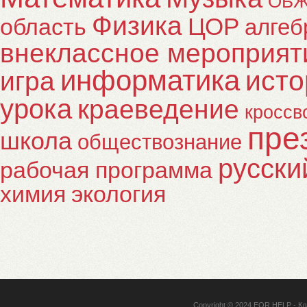
ОБ
Физика
ЦОР
область
алгеб
внеклассное мероприят
информатика
исто
игра
урока
краеведение
кроссв
пре
школа
обществознание
русски
рабочая программа
химия
экология
Copyright © 2024
EOR HELP
- Кл