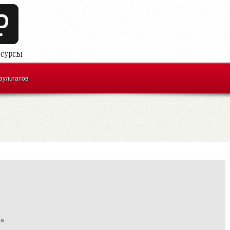
зультатов
на