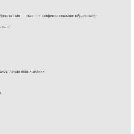
 образования: — высшее профессиональное образование
атель)
 закрепления новых знаний
в