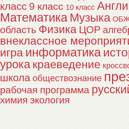
Англи
класс
9 класс
10 класс
Математика
Музыка
ОБ
Физика
ЦОР
область
алгеб
внеклассное мероприят
информатика
исто
игра
урока
краеведение
кроссв
пре
школа
обществознание
русски
рабочая программа
химия
экология