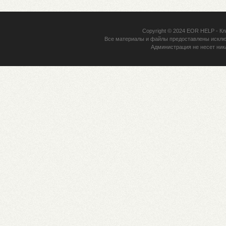
Copyright © 2024
EOR HELP
- Кл
Все материалы и файлы предоставлены исклю
Администрация не несет ник