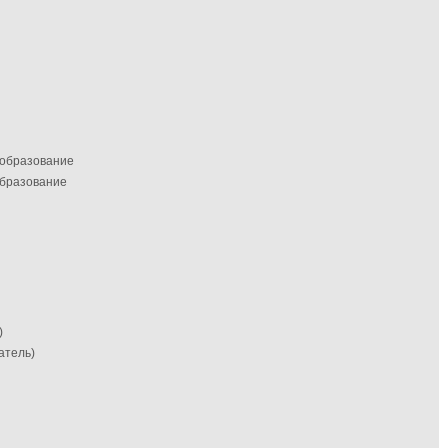
 образование
образование
)
атель)