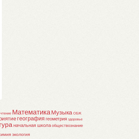
Математика
Музыка
 чтение
ОБЖ
география
риятие
геометрия
здоровье
тура
начальная школа
обществознание
химия
экология