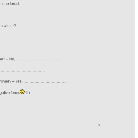
he forest.
 …………………………………. . .
 winter?
– Yes, ………………………………
ast lesson? – No, ………………………………
ay? – No, ………………………………
o last summer? – Yes, ………………………………
ogative forms
6 )
…………………………………………………………………………
………………………………………………………………………?