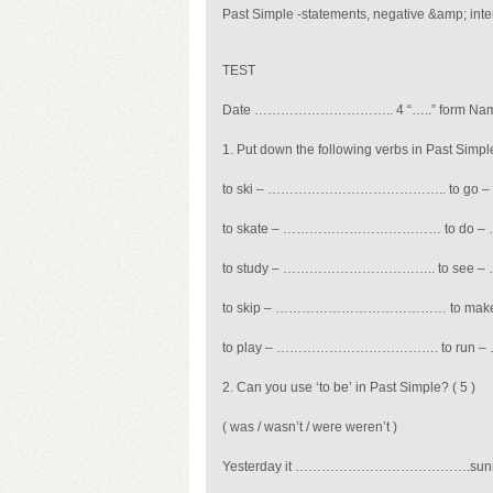
Past Simple -statements, negative &amp; inte
TEST
Date ………………………….. 4 “…..” fo
1
.
Put down the following verbs in Past Simpl
to ski – ………………………………….. to 
to skate – ……………………………… to d
to study – …………………………….. to s
to skip – ………………………………… to m
to play – ………………………………. to r
2. Can you use ‘to be’ in Past Simple?
( 5 )
( was / wasn’t / were weren’t )
Yesterday it ………………………………….sunny a