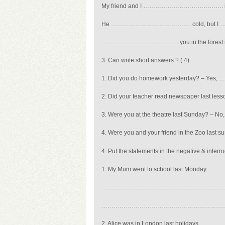
My friend and I …………………………………. in t
He …………………………………. cold, but I
…………………………………you in the forest in
3. Can write short answers ?
( 4)
1. Did you do homework yesterday? 
2. Did your teacher read newspaper l
3. Were you at the theatre last Sund
4. Were you and your friend in the Zo
4. Put the statements in the negative & interr
1. My Mum went to school last Monday.
……………………………………………………
……………………………………………………
2. Alice was in London last holidays.