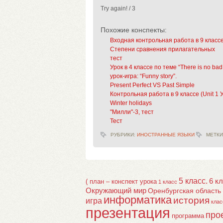
Try again! / 3
Похожие конспекты:
Входная контрольная работа в 9 класс
Степени сравнения прилагательных
тест
Урок в 4 классе по теме “There is no bad 
урок-игра: “Funny story”.
Present Perfect VS Past Simple
Контрольная работа в 9 классе (Unit 1 У
Winter holidays
"Милли"-3, тест
Тест
РУБРИКИ:
ИНОСТРАННЫЕ ЯЗЫКИ
МЕТКИ
5 класс.
6 к
( план – конспект урока
1 класс
Окружающий мир
Оренбургская область
информатика
история
игра
клас
презентация
про
программа