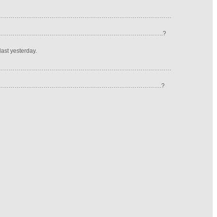
………………………………………………………………………………
………………………………………………………………………..?
last yesterday.
………………………………………………………………………………
………………………………………………………………………….?