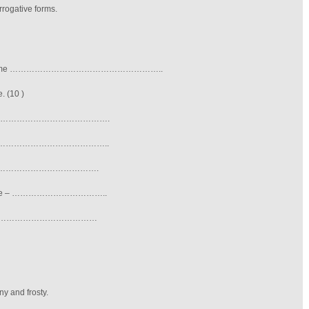
rrogative forms.
rm Name ………………………………………………..
e.
(10 )
go – ………………………………….
o – …………………………………..
ee – ……………………………….
ake – ……………………………..
un – ………………………………
nd frosty.