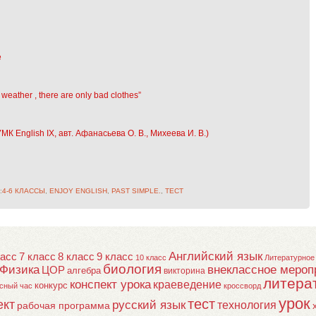
е
weather , there are only bad clothes”
МК English IX, авт. Афанасьева О. В., Михеева И. В.)
:
4-6 КЛАССЫ
,
ENJOY ENGLISH
,
PAST SIMPLE.
,
ТЕСТ
Английский язык
ласс
7 класс
8 класс
9 класс
10 класс
Литературное
биология
Физика
внеклассное мероп
ЦОР
алгебра
викторина
литера
конспект урока
краеведение
конкурс
сный час
кроссворд
урок
тест
ект
русский язык
технология
рабочая программа