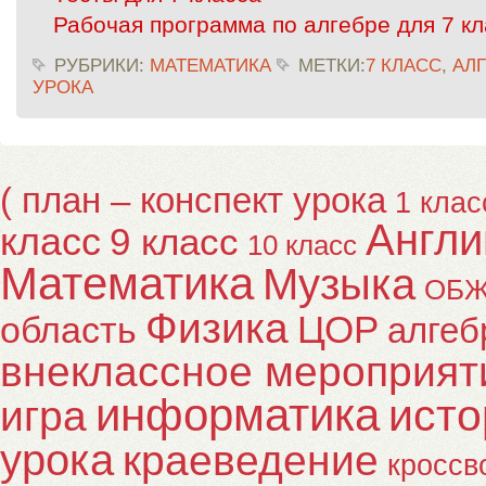
Рабочая программа по алгебре для 7 к
РУБРИКИ:
МАТЕМАТИКА
МЕТКИ:
7 КЛАСС
,
АЛ
УРОКА
( план – конспект урока
1 клас
Англи
класс
9 класс
10 класс
Математика
Музыка
ОБ
Физика
ЦОР
область
алгеб
внеклассное мероприят
информатика
исто
игра
урока
краеведение
кроссв