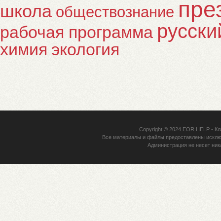
пре
школа
обществознание
русски
рабочая программа
химия
экология
Copyright © 2024
EOR HELP
- Кл
Все материалы и файлы предоставлены исклю
Администрация не несет ник