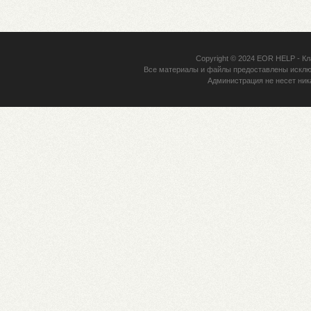
Copyright © 2024
EOR HELP
- Кл
Все материалы и файлы предоставлены исклю
Администрация не несет ник