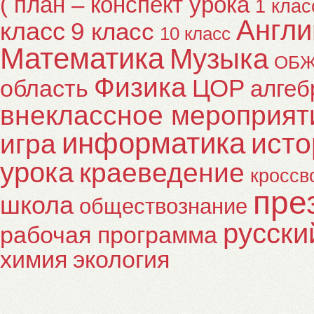
( план – конспект урока
1 клас
Англи
класс
9 класс
10 класс
Математика
Музыка
ОБ
Физика
ЦОР
область
алгеб
внеклассное мероприят
информатика
исто
игра
урока
краеведение
кроссв
пре
школа
обществознание
русски
рабочая программа
химия
экология