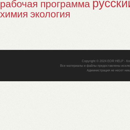
русски
рабочая программа
химия
экология
Copyright © 2024
EOR HELP
- Кл
Все материалы и файлы предоставлены исклю
Администрация не несет ник