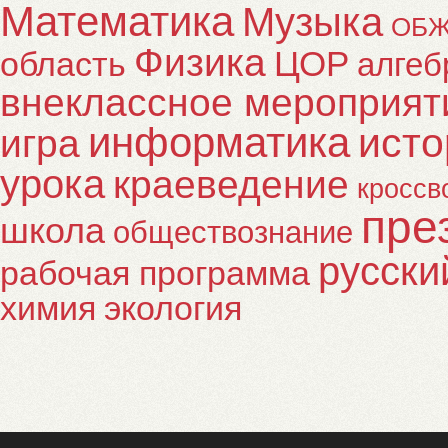
Математика
Музыка
ОБ
Физика
ЦОР
область
алгеб
внеклассное мероприят
информатика
исто
игра
урока
краеведение
кроссв
пре
школа
обществознание
русски
рабочая программа
химия
экология