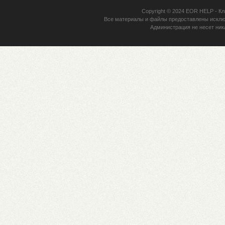
Copyright © 2024
EOR HELP
- Кл
Все материалы и файлы предоставлены исклю
Администрация не несет ник