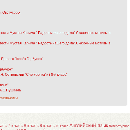
 Овстуг.pptx
овести Мустая Карима " Радость нашего дома".Сказочные мотивы в
овести Мустая Карима " Радость нашего дома".Сказочные мотивы в
П.Ершова "Конёк Горбунок"
орбунок"
. Островский "Снегурочка"» ( 8-й класс)
азки"
 А.С.Пушкина
СМЕШАРИКИ
Английский язык
ласс
7 класс
8 класс
9 класс
10 класс
Литературное