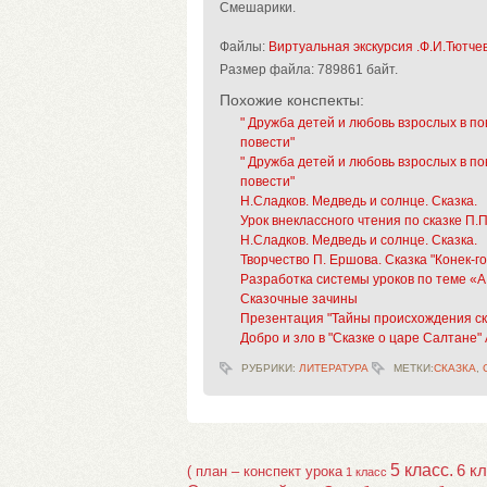
Смешарики.
Файлы:
Виртуальная экскурсия .Ф.И.Тютчев.
Размер файла:
789861 байт.
Похожие конспекты:
" Дружба детей и любовь взрослых в п
повести"
" Дружба детей и любовь взрослых в п
повести"
Н.Сладков. Медведь и солнце. Сказка.
Урок внеклассного чтения по сказке П.
Н.Сладков. Медведь и солнце. Сказка.
Творчество П. Ершова. Сказка "Конек-г
Разработка системы уроков по теме «А.Н
Сказочные зачины
Презентация "Тайны происхождения ск
Добро и зло в "Сказке о царе Салтане"
РУБРИКИ:
ЛИТЕРАТУРА
МЕТКИ:
СКАЗКА
,
5 класс.
6 к
( план – конспект урока
1 класс