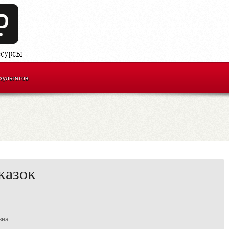
зультатов
казок
вна