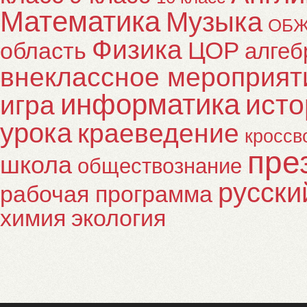
Математика
Музыка
ОБ
Физика
ЦОР
область
алгеб
внеклассное мероприят
информатика
исто
игра
урока
краеведение
кроссв
пре
школа
обществознание
русски
рабочая программа
химия
экология