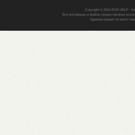
Copyright © 2024
EOR HELP
- Кл
Все материалы и файлы предоставлены исклю
Администрация не несет ник