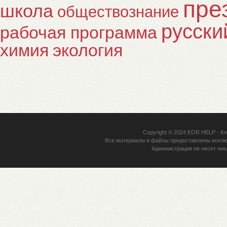
пре
школа
обществознание
русски
рабочая программа
химия
экология
Copyright © 2024
EOR HELP
- Кл
Все материалы и файлы предоставлены исклю
Администрация не несет ник