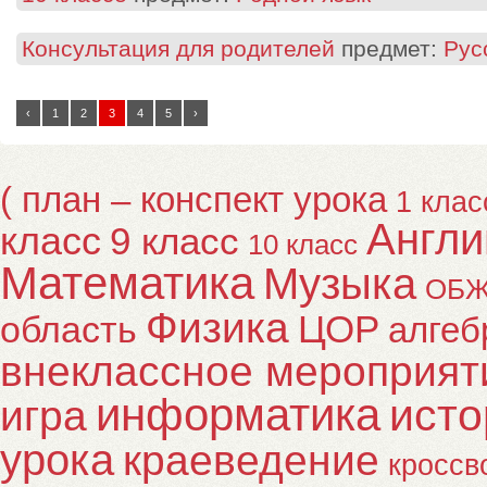
Консультация для родителей
предмет:
Рус
‹
1
2
3
4
5
›
( план – конспект урока
1 клас
Англи
класс
9 класс
10 класс
Математика
Музыка
ОБ
Физика
ЦОР
область
алгеб
внеклассное мероприят
информатика
исто
игра
урока
краеведение
кроссв